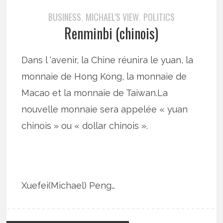
BUSINESS
MICHAEL'S VIEW
POLITICS
,
,
Renminbi (chinois)
Dans l ‘avenir, la Chine réunira le yuan, la
monnaie de Hong Kong, la monnaie de
Macao et la monnaie de Taiwan.La
nouvelle monnaie sera appelée « yuan
chinois » ou « dollar chinois ».
Xuefei(Michael) Peng…