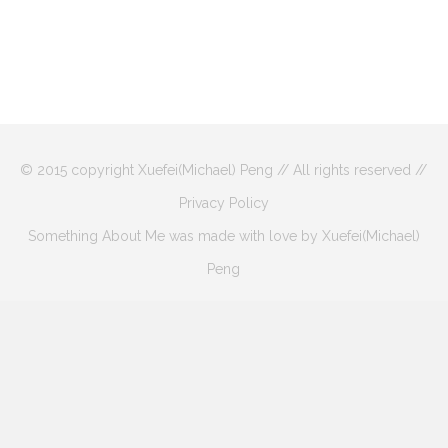
© 2015 copyright Xuefei(Michael) Peng // All rights reserved //
Privacy Policy
Something About Me was made with love by Xuefei(Michael)
Peng