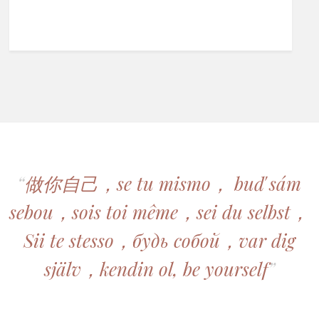
“
做你自己，se tu mismo， buď sám
sebou，sois toi même，sei du selbst，
Sii te stesso，будь собой，var dig
själv，kendin ol, be yourself
”