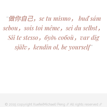
“
做你自己，se tu mismo， buď sám
sebou，sois toi même，sei du selbst，
Sii te stesso，будь собой，var dig
själv，kendin ol, be yourself
”
© 2015 copyright Xuefei(Michael) Peng // All rights reserved //