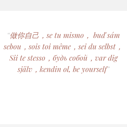
“
做你自己，se tu mismo， buď sám
sebou，sois toi même，sei du selbst，
Sii te stesso，будь собой，var dig
själv，kendin ol, be yourself
”