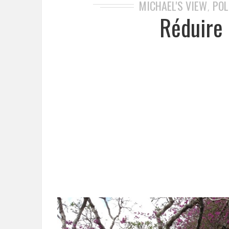
MICHAEL'S VIEW
POL
,
Réduire 