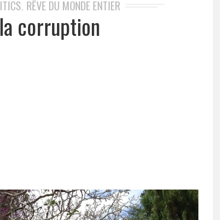
ITICS
RÊVE DU MONDE ENTIER
,
la corruption